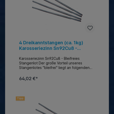
4 Dreikanntstangen (ca. 1kg)
Karosseriezinn Sn92Cu8 -
Bleifreies Stangenlot
Karosseriezinn Sn92Cu8 - Bleifreies
Stangenlot Der große Vorteil unseres
Stangenlotes "bleifrei" liegt an folgenden
Punkten: enthält kein
gesundheitsgefärdendes Blei Großer
64,02 €*
Schmelzbereich von ca.: 200 - 250 °C sehr
gute Viskosität und somit absolut
zuverlässige Spaltfüllung gute Benetzung
auf Stahl kaum Lunkenbildung beim
Tipp
Lötprozeß sehr gute Schleifbarkeit und
polierbar hohe Festigkeit nach der
Abkühlung (im Gegenzatz zu gespachtelten
Ausbesserungen schaffen Sie langlebige