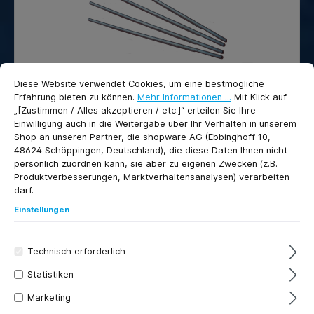
Reparaturarbeiten) Sehr gut verarbeitbar,
selbst an senkrechten Auftragungsarbeiten
sorgt der hohe Zinkanteil dafür, daß ein
Abtropfen des Lotes verhindert wird
Metallische Zusammensetzung : 90 % Sn, 7%
Cookie-Voreinstellungen
cookie.messageTextPage
Zn, 3 % Cu Schmelzbereich/ -punkt : 200 –
Diese Website verwendet Cookies, um eine bestmögliche
250 °CSpezifisches Gewicht : 7,6 g/cm³
Erfahrung bieten zu können.
Mehr Informationen ...
Mit Klick auf
Arbeitstemperatur : ca. 200 – 250 °C 4
„[Zustimmen / Alles akzeptieren / etc.]“ erteilen Sie Ihre
Stangen = ca. 1kg (+- 150 Gramm)
Einwilligung auch in die Weitergabe über Ihr Verhalten in unserem
Durchschnittliche Bewertung von 5 von 5 Sternen
4 Stangen (ca. 1kg) Lötzinn 40% -
Shop an unseren Partner, die shopware AG (Ebbinghoff 10,
Weichlot (für Titanzink) S-
48624 Schöppingen, Deutschland), die diese Daten Ihnen nicht
Pb60Sn40 (nach DIN EN 29453)
persönlich zuordnen kann, sie aber zu eigenen Zwecken (z.B.
Lötzinn (Weichlot) für Klempner und
Produktverbesserungen, Marktverhaltensanalysen) verarbeiten
Spengler Legierung: S-Pb60Sn40 (nach DIN
darf.
EN 29453) Schmelzbereich: 183-235°C
Einstellungen
AnwendungWeichlot zum Weichlöten von
Titanzink, verzinkten Stahl und Kupfer 4
42,22 €*
Stangen = ca. 1kg (+- 150 Gramm)
Technisch erforderlich
In den Warenkorb
Statistiken
Marketing