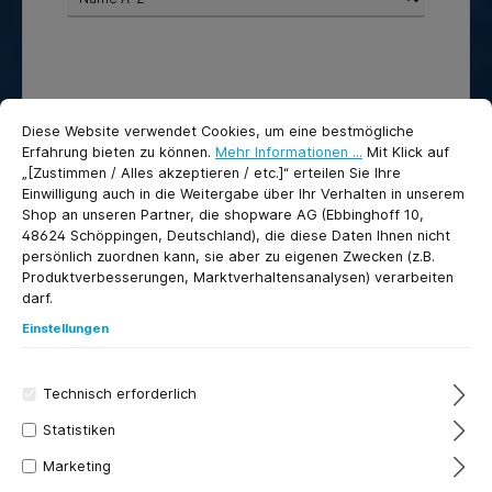
Cookie-Voreinstellungen
cookie.messageTextPage
Diese Website verwendet Cookies, um eine bestmögliche
Erfahrung bieten zu können.
Mehr Informationen ...
Mit Klick auf
„[Zustimmen / Alles akzeptieren / etc.]“ erteilen Sie Ihre
Einwilligung auch in die Weitergabe über Ihr Verhalten in unserem
Shop an unseren Partner, die shopware AG (Ebbinghoff 10,
48624 Schöppingen, Deutschland), die diese Daten Ihnen nicht
persönlich zuordnen kann, sie aber zu eigenen Zwecken (z.B.
Produktverbesserungen, Marktverhaltensanalysen) verarbeiten
darf.
HAUBOLD 2562 SCHRAUBE
Einstellungen
14,74 €*
Technisch erforderlich
Statistiken
In den Warenkorb
Marketing